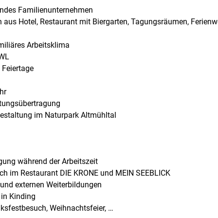
endes Familienunternehmen
en aus Hotel, Restaurant mit Biergarten, Tagungsräumen, Ferien
iliäres Arbeitsklima
VWL
 Feiertage
hr
rtungsübertragung
tgestaltung im Naturpark Altmühltal
gung während der Arbeitszeit
such im Restaurant DIE KRONE und MEIN SEEBLICK
 und externen Weiterbildungen
in Kinding
ksfestbesuch, Weihnachtsfeier, …