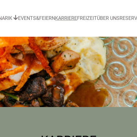
NARIK
EVENTS&FEIERN
KARRIERE
FREIZEIT
ÜBER UNS
RESERV