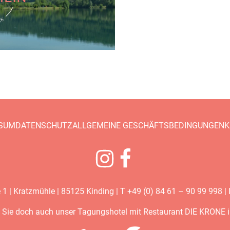
SUM
DATENSCHUTZ
ALLGEMEINE GESCHÄFTSBEDINGUNGEN
K
 | Kratzmühle | 85125 Kinding | T +49 (0) 84 61 – 90 99 998 |
Sie doch auch unser Tagungshotel mit Restaurant
DIE KRONE
i